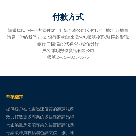
付款方式
請選擇以下任一方式付款：1. 親至本公司(支付現金) 地址：(地圖
請見「聯絡我們」) 2. 銀行匯款(請來電告知帳號後五碼) 匯款資訊:
銀行:中國信託(代碼822)公馆分行
戶名:華碩數位資訊有限公司
帳號:3475-4035-0575
華碩翻譯
提供客戶在地更迅速優質的翻譯服務
致力打造更多專業的多語種翻譯品牌
爲企業量身定製專業的語言翻譯服務
母語級譯員校稿潤色譯文信、雅、達