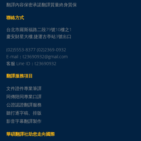
翻譯內容保密承諾翻譯質量終身質保
聯絡方式
台北市羅斯福路二段79號10樓之1
慶安財星大樓,捷運古亭站3號出口
(02)5553-8377 (02)2369-0932
E-mail：t23690932@gmail.com
客服 Line ID：t23690932
翻譯服務項目
文件證件專業筆譯
同傳陪同專業口譯
公證認證翻譯服務
聽打逐字稿、排版
影音字幕翻譯製作
華碩翻譯社助您走向國際